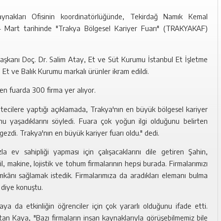
ynakları Ofisinin koordinatörlüğünde, Tekirdağ Namık Kemal
24 Mart tarihinde "Trakya Bölgesel Kariyer Fuarı" (TRAKYAKAF)
Başkanı Doç. Dr. Salim Atay, Et ve Süt Kurumu İstanbul Et İşletme
 Et ve Balık Kurumu markalı ürünler ikram edildi.
en fuarda 300 firma yer alıyor.
ecilere yaptığı açıklamada, Trakya'nın en büyük bölgesel kariyer
u yaşadıklarını söyledi. Fuara çok yoğun ilgi olduğunu belirten
gezdi. Trakya'nın en büyük kariyer fuarı oldu." dedi.
la ev sahipliği yapması için çalışacaklarını dile getiren Şahin,
, makine, lojistik ve tohum firmalarının hepsi burada. Firmalarımızı
imkânı sağlamak istedik. Firmalarımıza da aradıkları elemanı bulma
" diye konuştu.
ya da etkinliğin öğrenciler için çok yararlı olduğunu ifade etti.
tan Kaya, "Bazı firmaların insan kaynaklarıyla görüşebilmemiz bile