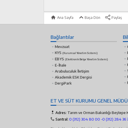
Ana Sayfa
Başa Dön
Paylaş
Bağlantılar
Bi
Mevzuat
KYS
(Kurumsal Yönetim Sistemi)
EBYS
(Elektronik Belge Yönetim Sistemi)
E-İhale
Arabuluculuk İletişim
Akademik ESK Dergisi
DergiPark
ET VE SÜT KURUMU GENEL MÜD
Adres:
Tarım ve Orman Bakanlığı Beştepe K
Santral:
0 (312) 304 80 00 -
0 (312) 284 36 