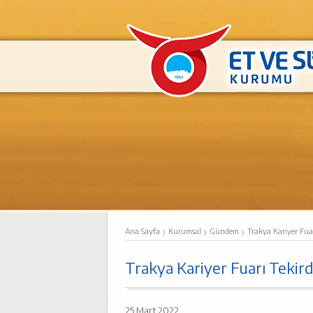
›
›
›
Ana Sayfa
Kurumsal
Gündem
Trakya Kariyer Fua
Trakya Kariyer Fuarı Tekir
25 Mart 2022