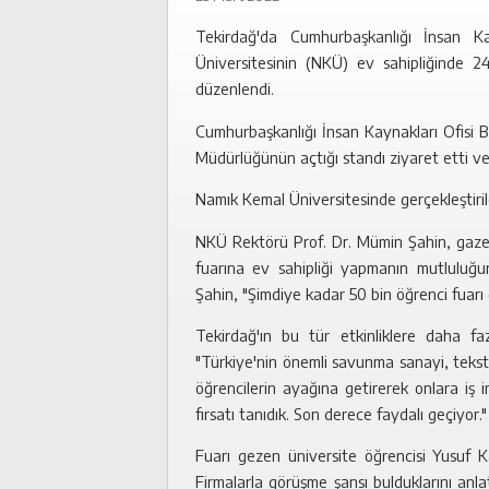
Tekirdağ'da Cumhurbaşkanlığı İnsan Ka
Üniversitesinin (NKÜ) ev sahipliğinde 
düzenlendi.
Cumhurbaşkanlığı İnsan Kaynakları Ofisi 
Müdürlüğünün açtığı standı ziyaret etti ve
Namık Kemal Üniversitesinde gerçekleştiril
NKÜ Rektörü Prof. Dr. Mümin Şahin, gazet
fuarına ev sahipliği yapmanın mutluluğun
Şahin, "Şimdiye kadar 50 bin öğrenci fuarı 
Tekirdağ'ın bu tür etkinliklere daha faz
"Türkiye'nin önemli savunma sanayi, tekstil
öğrencilerin ayağına getirerek onlara iş 
fırsatı tanıdık. Son derece faydalı geçiyor.
Fuarı gezen üniversite öğrencisi Yusuf Ka
Firmalarla görüşme şansı bulduklarını anla