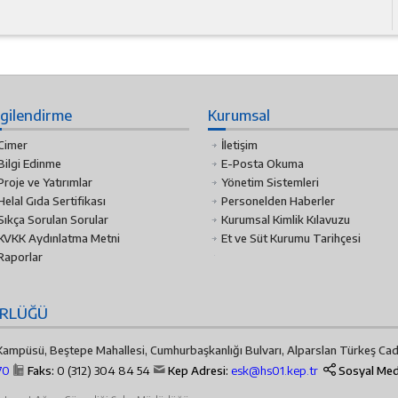
lgilendirme
Kurumsal
Cimer
İletişim
Bilgi Edinme
E-Posta Okuma
Proje ve Yatırımlar
Yönetim Sistemleri
Helal Gıda Sertifikası
Personelden Haberler
Sıkça Sorulan Sorular
Kurumsal Kimlik Kılavuzu
KVKK Aydınlatma Metni
Et ve Süt Kurumu Tarihçesi
Raporlar
ÜRLÜĞÜ
ampüsü, Beştepe Mahallesi, Cumhurbaşkanlığı Bulvarı, Alparslan Türkeş Ca
70
Faks:
0 (312) 304 84 54
Kep Adresi:
esk@hs01.kep.tr
Sosyal Me