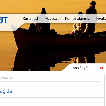
Kurumsal
Mevzuat
Kombinalarımız
Fiyatl
Ana Sayfa
›
rı Tekirdağ’da
dağ’da