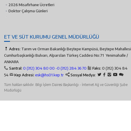
2026 Misafirhane Ücretleri
Doktor Çalışma Günleri
ET VE SÜT KURUMU GENEL MÜDÜRLÜĞÜ
Adres:
Tarım ve Orman Bakanlığı Beştepe Kampüsü, Beştepe Mahallesi
Cumhurbaşkanlığı Bulvarı, Alparslan Türkeş Caddesi No:71 Yenimahalle /
ANKARA
Santral:
0 (312) 304 80 00 -
0 (312) 284 36 70
Faks:
0 (312) 304 84
54
Kep Adresi:
esk@hs01.kep.tr
Sosyal Medya:
Tüm hakları saklıdır. Bilgi İşlem Dairesi Başkanlığı - İnternet Ağ ve Güvenliği Şube
Müdürlüğü