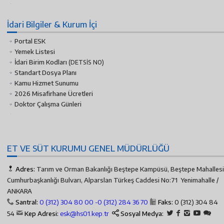
İdari Bilgiler & Kurum İçi
Portal ESK
Yemek Listesi
İdari Birim Kodları
(DETSİS NO)
Standart Dosya Planı
Kamu Hizmet Sunumu
2026 Misafirhane Ücretleri
Doktor Çalışma Günleri
ET VE SÜT KURUMU GENEL MÜDÜRLÜĞÜ
Adres:
Tarım ve Orman Bakanlığı Beştepe Kampüsü, Beştepe Mahallesi
Cumhurbaşkanlığı Bulvarı, Alparslan Türkeş Caddesi No:71 Yenimahalle /
ANKARA
Santral:
0 (312) 304 80 00 -
0 (312) 284 36 70
Faks:
0 (312) 304 84
54
Kep Adresi:
esk@hs01.kep.tr
Sosyal Medya: