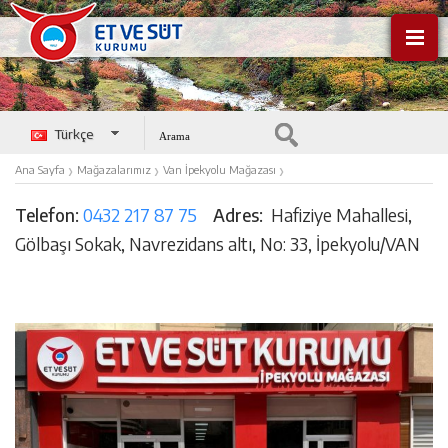
Türkçe
English
›
›
›
Ana Sayfa
Mağazalarımız
Van İpekyolu Mağazası
Telefon:
0432 217 87 75
Adres:
Hafiziye Mahallesi,
Gölbaşı Sokak, Navrezidans altı, No: 33, İpekyolu/VAN