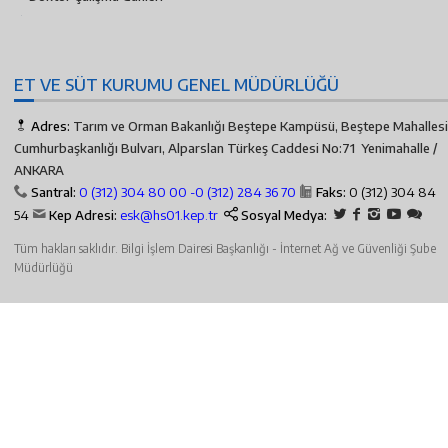
ET VE SÜT KURUMU GENEL MÜDÜRLÜĞÜ
Adres:
Tarım ve Orman Bakanlığı Beştepe Kampüsü, Beştepe Mahallesi
Cumhurbaşkanlığı Bulvarı, Alparslan Türkeş Caddesi No:71 Yenimahalle /
ANKARA
Santral:
0 (312) 304 80 00 -
0 (312) 284 36 70
Faks:
0 (312) 304 84
54
Kep Adresi:
esk@hs01.kep.tr
Sosyal Medya:
Tüm hakları saklıdır. Bilgi İşlem Dairesi Başkanlığı - İnternet Ağ ve Güvenliği Şube
Müdürlüğü