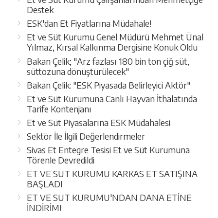
Destek
ESK'dan Et Fiyatlarına Müdahale!
Et ve Süt Kurumu Genel Müdürü Mehmet Ünal
Yılmaz, Kırsal Kalkınma Dergisine Konuk Oldu
Bakan Çelik; "Arz fazlası 180 bin ton çiğ süt,
süttozuna dönüştürülecek"
Bakan Çelik: "ESK Piyasada Belirleyici Aktör"
Et ve Süt Kurumuna Canlı Hayvan İthalatında
Tarife Kontenjanı
Et ve Süt Piyasalarına ESK Müdahalesi
Sektör İle İlgili Değerlendirmeler
Sivas Et Entegre Tesisi Et ve Süt Kurumuna
Törenle Devredildi
ET VE SÜT KURUMU KARKAS ET SATIŞINA
BAŞLADI
ET VE SÜT KURUMU'NDAN DANA ETİNE
İNDİRİM!