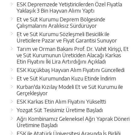
ESK Depremzede Yetiştiricilerden Özel Fiyatla
Yaklaşık 3 Bin Hayvan Alımı Yaptı
Et ve Süt Kurumu Deprem Bölgesinde
Çalışmalarını Aralıksız Sürdürüyor
Et ve Süt Kurumu Sözleşmeli Besicilik ile
Üreticilere Pazar ve Fiyat Garantisi Sunuyor
Tarım ve Orman Bakanı Prof. Dr. Vahit Kirişçi, Et
ve Süt Kurumunun Üreticiden Alacağı Karkas
Etin Fiyatını İki Lira Artırdığını Açıkladı
ESK Küçükbaş Hayvan Alım Fiyatını Güncelledi
Et ve Süt Kurumundan Kuzu Etinde İndirim
Kurban'da Kızılay Modeli Et ve Süt Kurumu ile
Gerçekleşiyor
ESK Karkas Etin Alım Fiyatını Yükseltti
Yozgat Süt Tesisimiz Üretime Başladı
Ağrı Kombinamız Geleneksel Ağrı Yaprak Döneri
Üretimine Başladı
ESK ile Atatürk Üniversitesi Arasında İş Birliği