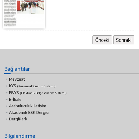
Önceki
Sonraki
Bağlantılar
Mevzuat
KYS
(Kurumsal Yönetim Sistemi)
EBYS
(Elektronik Belge Yönetim Sistemi)
E-İhale
Arabuluculuk İletişim
Akademik ESK Dergisi
DergiPark
Bilgilendirme