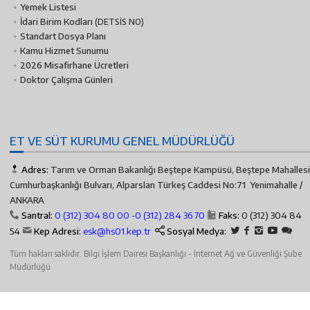
Yemek Listesi
İdari Birim Kodları
(DETSİS NO)
Standart Dosya Planı
Kamu Hizmet Sunumu
2026 Misafirhane Ücretleri
Doktor Çalışma Günleri
ET VE SÜT KURUMU GENEL MÜDÜRLÜĞÜ
Adres:
Tarım ve Orman Bakanlığı Beştepe Kampüsü, Beştepe Mahallesi
Cumhurbaşkanlığı Bulvarı, Alparslan Türkeş Caddesi No:71 Yenimahalle /
ANKARA
Santral:
0 (312) 304 80 00 -
0 (312) 284 36 70
Faks:
0 (312) 304 84
54
Kep Adresi:
esk@hs01.kep.tr
Sosyal Medya:
Tüm hakları saklıdır. Bilgi İşlem Dairesi Başkanlığı - İnternet Ağ ve Güvenliği Şube
Müdürlüğü