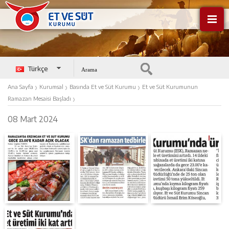
Türkçe
English
›
›
›
Ana Sayfa
Kurumsal
Basında Et ve Süt Kurumu
Et ve Süt Kurumunun
›
Ramazan Mesaisi Başladı
08 Mart 2024