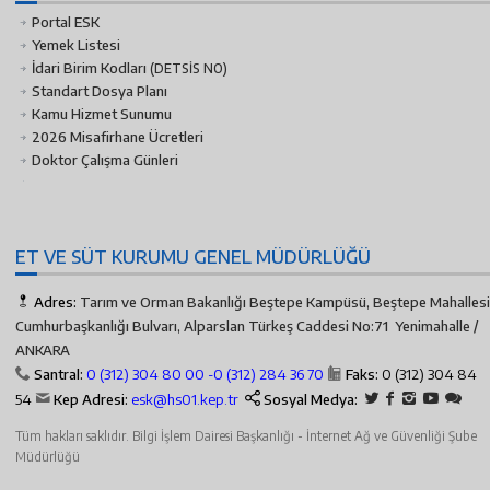
Portal ESK
Yemek Listesi
İdari Birim Kodları
(DETSİS NO)
Standart Dosya Planı
Kamu Hizmet Sunumu
2026 Misafirhane Ücretleri
Doktor Çalışma Günleri
ET VE SÜT KURUMU GENEL MÜDÜRLÜĞÜ
Adres:
Tarım ve Orman Bakanlığı Beştepe Kampüsü, Beştepe Mahallesi
Cumhurbaşkanlığı Bulvarı, Alparslan Türkeş Caddesi No:71 Yenimahalle /
ANKARA
Santral:
0 (312) 304 80 00 -
0 (312) 284 36 70
Faks:
0 (312) 304 84
54
Kep Adresi:
esk@hs01.kep.tr
Sosyal Medya:
Tüm hakları saklıdır. Bilgi İşlem Dairesi Başkanlığı - İnternet Ağ ve Güvenliği Şube
Müdürlüğü