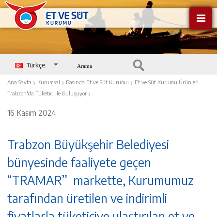
Türkçe
English
›
›
›
Ana Sayfa
Kurumsal
Basında Et ve Süt Kurumu
Et ve Süt Kurumu Ürünleri
›
Trabzon'da Tüketici ile Buluşuyor
16 Kasım 2024
Trabzon Büyükşehir Belediyesi
bünyesinde faaliyete geçen
“TRAMAR” markette, Kurumumuz
tarafından üretilen ve indirimli
fiyatlarla tüketiciye ulaştırılan et ve