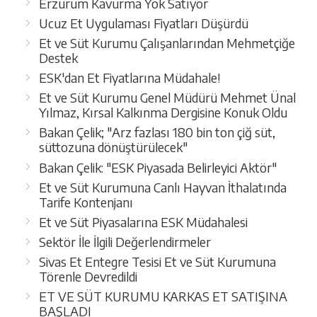
Erzurum Kavurma Yok Satıyor
Ucuz Et Uygulaması Fiyatları Düşürdü
Et ve Süt Kurumu Çalışanlarından Mehmetçiğe
Destek
ESK'dan Et Fiyatlarına Müdahale!
Et ve Süt Kurumu Genel Müdürü Mehmet Ünal
Yılmaz, Kırsal Kalkınma Dergisine Konuk Oldu
Bakan Çelik; "Arz fazlası 180 bin ton çiğ süt,
süttozuna dönüştürülecek"
Bakan Çelik: "ESK Piyasada Belirleyici Aktör"
Et ve Süt Kurumuna Canlı Hayvan İthalatında
Tarife Kontenjanı
Et ve Süt Piyasalarına ESK Müdahalesi
Sektör İle İlgili Değerlendirmeler
Sivas Et Entegre Tesisi Et ve Süt Kurumuna
Törenle Devredildi
ET VE SÜT KURUMU KARKAS ET SATIŞINA
BAŞLADI