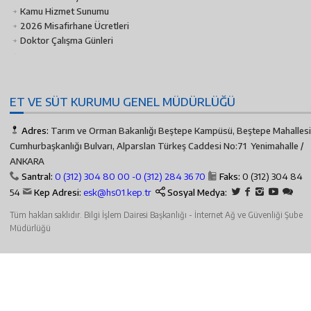
Kamu Hizmet Sunumu
2026 Misafirhane Ücretleri
Doktor Çalışma Günleri
ET VE SÜT KURUMU GENEL MÜDÜRLÜĞÜ
Adres:
Tarım ve Orman Bakanlığı Beştepe Kampüsü, Beştepe Mahallesi
Cumhurbaşkanlığı Bulvarı, Alparslan Türkeş Caddesi No:71 Yenimahalle /
ANKARA
Santral:
0 (312) 304 80 00 -
0 (312) 284 36 70
Faks:
0 (312) 304 84
54
Kep Adresi:
esk@hs01.kep.tr
Sosyal Medya:
Tüm hakları saklıdır. Bilgi İşlem Dairesi Başkanlığı - İnternet Ağ ve Güvenliği Şube
Müdürlüğü