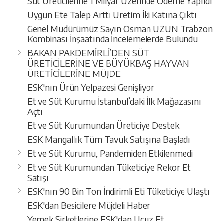
Süt Üreticilerine 1 Milyar Üzerinde Ödeme Yapıldı
Uygun Ete Talep Arttı Üretim İki Katına Çıktı
Genel Müdürümüz Sayın Osman UZUN Trabzon
Kombinası İnşaatında İncelemelerde Bulundu
BAKAN PAKDEMİRLİ’DEN SÜT
ÜRETİCİLERİNE VE BÜYÜKBAŞ HAYVAN
ÜRETİCİLERİNE MÜJDE
ESK'nın Ürün Yelpazesi Genişliyor
Et ve Süt Kurumu İstanbul’daki İlk Mağazasını
Açtı
Et ve Süt Kurumundan Üreticiye Destek
ESK Mangallık Tüm Tavuk Satışına Başladı
Et ve Süt Kurumu, Pandemiden Etkilenmedi
Et ve Süt Kurumundan Tüketiciye Rekor Et
Satışı
ESK'nın 90 Bin Ton İndirimli Eti Tüketiciye Ulaştı
ESK'dan Besicilere Müjdeli Haber
Yemek Şirketlerine ESK'dan Ucuz Et