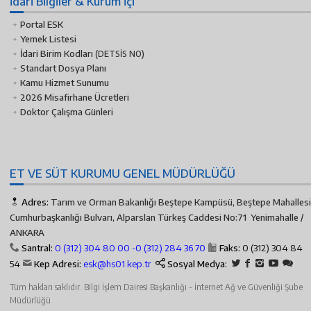
İdari Bilgiler & Kurum İçi
Portal ESK
Yemek Listesi
İdari Birim Kodları
(DETSİS NO)
Standart Dosya Planı
Kamu Hizmet Sunumu
2026 Misafirhane Ücretleri
Doktor Çalışma Günleri
ET VE SÜT KURUMU GENEL MÜDÜRLÜĞÜ
Adres:
Tarım ve Orman Bakanlığı Beştepe Kampüsü, Beştepe Mahallesi
Cumhurbaşkanlığı Bulvarı, Alparslan Türkeş Caddesi No:71 Yenimahalle /
ANKARA
Santral:
0 (312) 304 80 00 -
0 (312) 284 36 70
Faks:
0 (312) 304 84
54
Kep Adresi:
esk@hs01.kep.tr
Sosyal Medya:
Tüm hakları saklıdır. Bilgi İşlem Dairesi Başkanlığı - İnternet Ağ ve Güvenliği Şube
Müdürlüğü