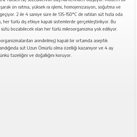
aşarak ön ısıtma, yüksek ısı işlemi, homojenizasyon, soğutma ve
iyor. 2 ile 4 saniye süre ile 135-150°C de ısıtılan süt hızla oda
her türlü dış etkiye kapalı sistemlerde gerçekleştiriliyor. Bu
e sütü bozabilecek olan her türlü mikroorganizma yok ediliyor.
oorganizmalardan arındırılmış) kapalı bir ortamda aseptik
andığında süt Uzun Ömürlü olma özelliği kazanıyor ve 4 ay
ünkü tazeliğini ve doğallığını koruyor.