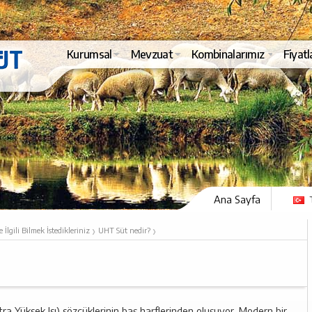
Kurumsal
Mevzuat
Kombinalarımız
Fiyatl
Ana Sayfa
›
›
e İlgili Bilmek İstedikleriniz
UHT Süt nedir?
ra Yüksek Isı) sözcüklerinin baş harflerinden oluşuyor. Modern bir