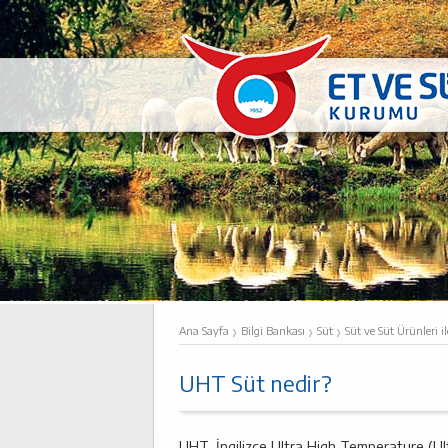
›
›
›
Ana Sayfa
Bilgi Bankası
Süt
Süt ve Süt Ürünleri il
UHT Süt nedir?
UHT, İngilizce Ultra High Temperature (Ult