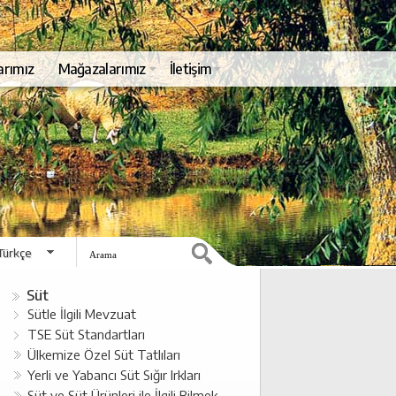
arımız
Mağazalarımız
İletişim
Türkçe
English
Süt
Sütle İlgili Mevzuat
TSE Süt Standartları
Ülkemize Özel Süt Tatlıları
Yerli ve Yabancı Süt Sığır Irkları
Süt ve Süt Ürünleri ile İlgili Bilmek