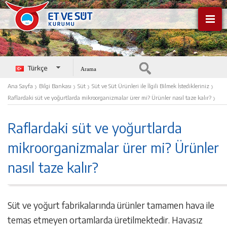
Türkçe
English
›
›
›
›
Ana Sayfa
Bilgi Bankası
Süt
Süt ve Süt Ürünleri ile İlgili Bilmek İstedikleriniz
›
Raflardaki süt ve yoğurtlarda mikroorganizmalar ürer mi? Ürünler nasıl taze kalır?
Raflardaki süt ve yoğurtlarda
mikroorganizmalar ürer mi? Ürünler
nasıl taze kalır?
Süt ve yoğurt fabrikalarında ürünler tamamen hava ile
temas etmeyen ortamlarda üretilmektedir. Havasız