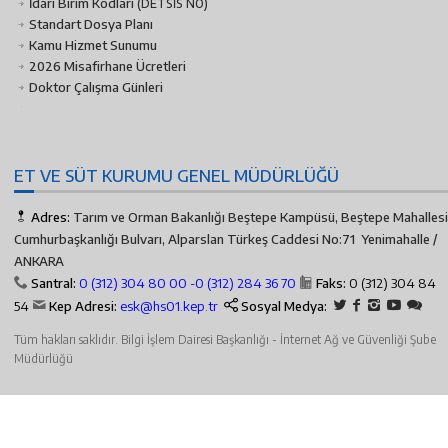
İdari Birim Kodları
(DETSİS NO)
Standart Dosya Planı
Kamu Hizmet Sunumu
2026 Misafirhane Ücretleri
Doktor Çalışma Günleri
ET VE SÜT KURUMU GENEL MÜDÜRLÜĞÜ
Adres:
Tarım ve Orman Bakanlığı Beştepe Kampüsü, Beştepe Mahallesi
Cumhurbaşkanlığı Bulvarı, Alparslan Türkeş Caddesi No:71 Yenimahalle /
ANKARA
Santral:
0 (312) 304 80 00 -
0 (312) 284 36 70
Faks:
0 (312) 304 84
54
Kep Adresi:
esk@hs01.kep.tr
Sosyal Medya:
Tüm hakları saklıdır. Bilgi İşlem Dairesi Başkanlığı - İnternet Ağ ve Güvenliği Şube
Müdürlüğü