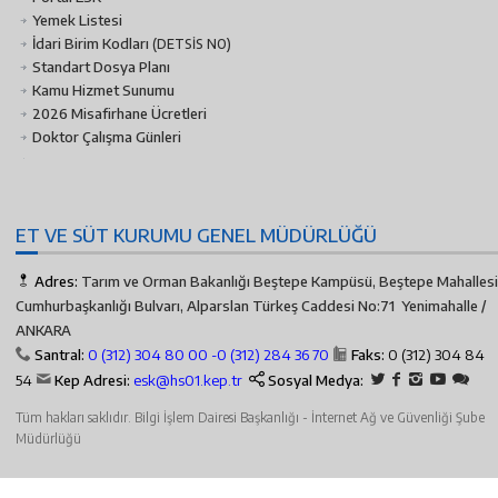
Yemek Listesi
İdari Birim Kodları
(DETSİS NO)
Standart Dosya Planı
Kamu Hizmet Sunumu
2026 Misafirhane Ücretleri
Doktor Çalışma Günleri
ET VE SÜT KURUMU GENEL MÜDÜRLÜĞÜ
Adres:
Tarım ve Orman Bakanlığı Beştepe Kampüsü, Beştepe Mahallesi
Cumhurbaşkanlığı Bulvarı, Alparslan Türkeş Caddesi No:71 Yenimahalle /
ANKARA
Santral:
0 (312) 304 80 00 -
0 (312) 284 36 70
Faks:
0 (312) 304 84
54
Kep Adresi:
esk@hs01.kep.tr
Sosyal Medya:
Tüm hakları saklıdır. Bilgi İşlem Dairesi Başkanlığı - İnternet Ağ ve Güvenliği Şube
Müdürlüğü