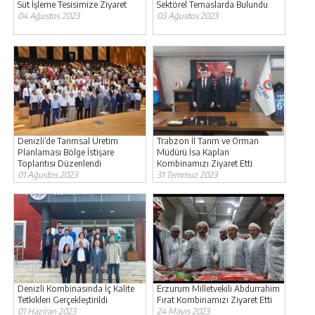
Süt İşleme Tesisimize Ziyaret
Sektörel Temaslarda Bulundu
04 Ağustos 2023
03 Ağustos 2023
Denizli’de Tarımsal Üretim
Trabzon İl Tarım ve Orman
Planlaması Bölge İstişare
Müdürü İsa Kaplan
Toplantısı Düzenlendi
Kombinamızı Ziyaret Etti
01 Ağustos 2023
31 Temmuz 2023
Denizli Kombinasında İç Kalite
Erzurum Milletvekili Abdurrahim
Tetkikleri Gerçekleştirildi
Fırat Kombinamızı Ziyaret Etti
01 Haziran 2023
24 Mayıs 2023