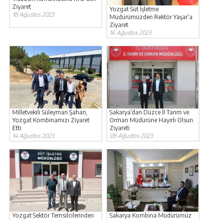
Ziyaret
Yozgat Süt İşletme
18 Ağustos 2023
Müdürümüzden Rektör Yaşar’a
Ziyaret
16 Ağustos 2023
Milletvekili Süleyman Şahan,
Sakarya’dan Düzce İl Tarım ve
Yozgat Kombinamızı Ziyaret
Orman Müdürüne Hayırlı Olsun
Etti
Ziyareti
14 Ağustos 2023
09 Ağustos 2023
Yozgat Sektör Temsilcilerinden
Sakarya Kombina Müdürümüz