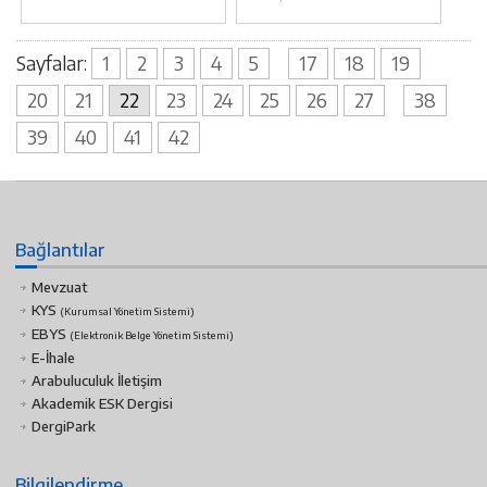
Sayfalar:
1
2
3
4
5
17
18
19
20
21
22
23
24
25
26
27
38
39
40
41
42
Bağlantılar
Mevzuat
KYS
(Kurumsal Yönetim Sistemi)
EBYS
(Elektronik Belge Yönetim Sistemi)
E-İhale
Arabuluculuk İletişim
Akademik ESK Dergisi
DergiPark
Bilgilendirme