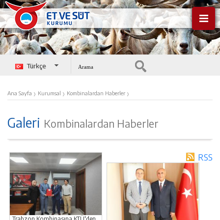
Türkçe
English
›
›
›
Ana Sayfa
Kurumsal
Kombinalardan Haberler
Galeri
Kombinalardan Haberler
RSS
Trabzon Kombinasına KTÜ'den