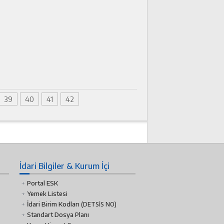
39
40
41
42
İdari Bilgiler & Kurum İçi
Portal ESK
Yemek Listesi
İdari Birim Kodları
(DETSİS NO)
Standart Dosya Planı