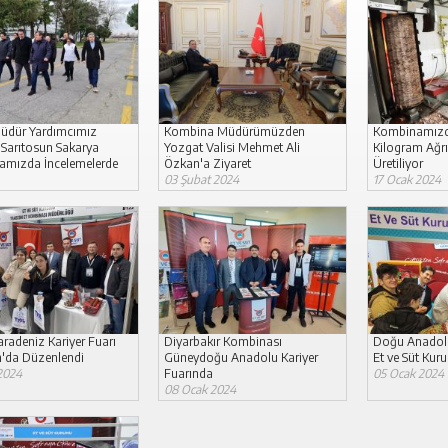
üdür Yardımcımız
Kombina Müdürümüzden
Kombinamızd
 Sarıtosun Sakarya
Yozgat Valisi Mehmet Ali
Kilogram Ağrı
mızda İncelemelerde
Özkan'a Ziyaret
Üretiliyor
u
03 Şubat 2024
17 Ocak 2024
t 2024
radeniz Kariyer Fuarı
Diyarbakır Kombinası
Doğu Anadolu
'da Düzenlendi
Güneydoğu Anadolu Kariyer
Et ve Süt Kur
2024
Fuarında
05 Ocak 2024
08 Ocak 2024