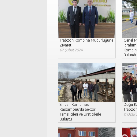
Trabzon Kombina Müdürlüğüne
Genel M
Ziyaret
İbrahim
07 Şubat 2024
Kombina
Bulund
06 Şuba
Sincan Kombinası
Doğu Ka
Kastamonu’da Sektör
Trabzon
Temsilcileri ve Üreticilerle
11 Ocak 
Buluştu
16 Ocak 2024