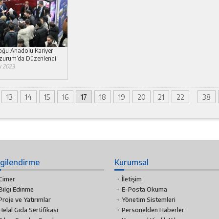
ğu Anadolu Kariyer
rzurum’da Düzenlendi
k 2023
13
14
15
16
17
18
19
20
21
22
38
lgilendirme
Kurumsal
Cimer
İletişim
Bilgi Edinme
E-Posta Okuma
Proje ve Yatırımlar
Yönetim Sistemleri
Helal Gıda Sertifikası
Personelden Haberler