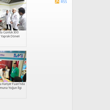
RSS
a Günlük 300
 Yaprak Döneri
 Kariyer Fuarı'nda
umuna Yoğun İlgi