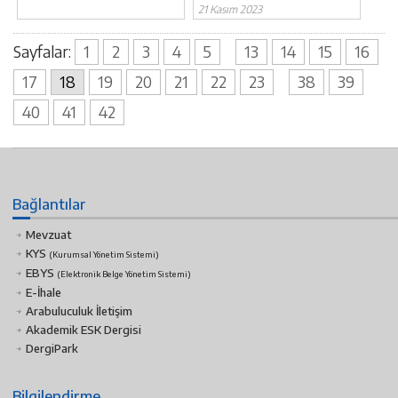
21 Kasım 2023
Sayfalar:
1
2
3
4
5
13
14
15
16
17
18
19
20
21
22
23
38
39
40
41
42
Bağlantılar
Mevzuat
KYS
(Kurumsal Yönetim Sistemi)
EBYS
(Elektronik Belge Yönetim Sistemi)
E-İhale
Arabuluculuk İletişim
Akademik ESK Dergisi
DergiPark
Bilgilendirme