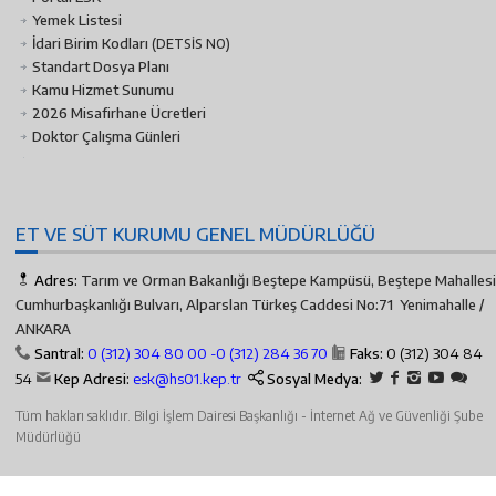
Yemek Listesi
İdari Birim Kodları
(DETSİS NO)
Standart Dosya Planı
Kamu Hizmet Sunumu
2026 Misafirhane Ücretleri
Doktor Çalışma Günleri
ET VE SÜT KURUMU GENEL MÜDÜRLÜĞÜ
Adres:
Tarım ve Orman Bakanlığı Beştepe Kampüsü, Beştepe Mahallesi
Cumhurbaşkanlığı Bulvarı, Alparslan Türkeş Caddesi No:71 Yenimahalle /
ANKARA
Santral:
0 (312) 304 80 00 -
0 (312) 284 36 70
Faks:
0 (312) 304 84
54
Kep Adresi:
esk@hs01.kep.tr
Sosyal Medya:
Tüm hakları saklıdır. Bilgi İşlem Dairesi Başkanlığı - İnternet Ağ ve Güvenliği Şube
Müdürlüğü