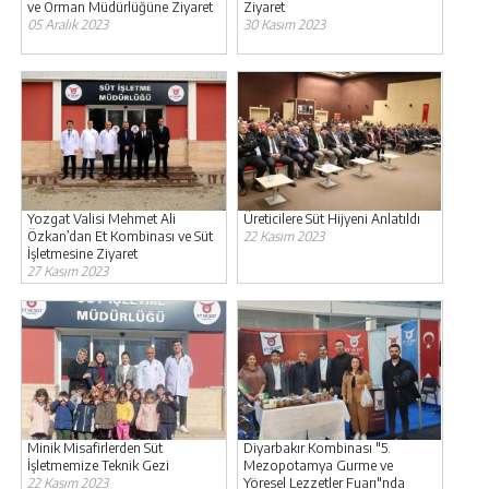
ve Orman Müdürlüğüne Ziyaret
Ziyaret
05 Aralık 2023
30 Kasım 2023
Yozgat Valisi Mehmet Ali
Üreticilere Süt Hijyeni Anlatıldı
Özkan’dan Et Kombinası ve Süt
22 Kasım 2023
İşletmesine Ziyaret
27 Kasım 2023
Minik Misafirlerden Süt
Diyarbakır Kombinası "5.
İşletmemize Teknik Gezi
Mezopotamya Gurme ve
22 Kasım 2023
Yöresel Lezzetler Fuarı"nda