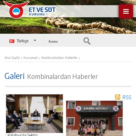
Türkçe
English
›
›
›
Ana Sayfa
Kurumsal
Kombinalardan Haberler
Galeri
Kombinalardan Haberler
RSS
Kütahya'da Sektör