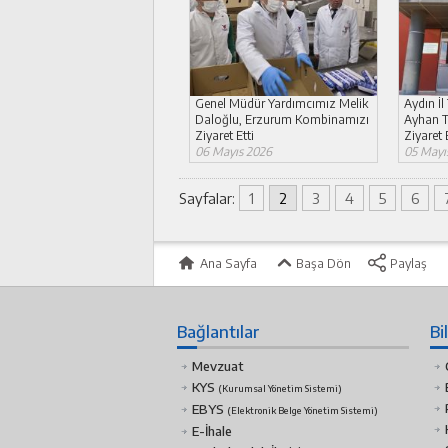
Genel Müdür Yardımcımız Melik
Aydın İ
Daloğlu, Erzurum Kombinamızı
Ayhan 
Ziyaret Etti
Ziyaret E
06 Mayıs 2026
05 Mayı
Sayfalar:
1
2
3
4
5
6
Ana Sayfa
Başa Dön
Paylaş
Bağlantılar
Bi
Mevzuat
KYS
(Kurumsal Yönetim Sistemi)
EBYS
(Elektronik Belge Yönetim Sistemi)
E-İhale