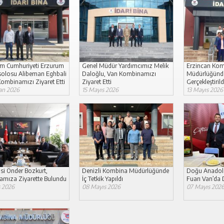
lam Cumhuriyeti Erzurum
Genel Müdür Yardımcımız Melik
Erzincan Ko
olosu Alibeman Eghbali
Daloğlu, Van Kombinamızı
Müdürlüğünde 
Kombinamızı Ziyaret Etti
Ziyaret Etti
Gerçekleştirild
an 2026
15 Mayıs 2026
13 Mayıs 2026
isi Önder Bozkurt,
Denizli Kombina Müdürlüğünde
Doğu Anadolu
mıza Ziyarette Bulundu
İç Tetkik Yapıldı
Fuarı Van’da
s 2026
08 Mayıs 2026
07 Mayıs 202