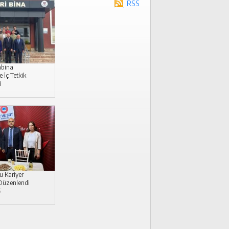
RSS
mbina
İç Tetkik
i
 Kariyer
 Düzenlendi
6