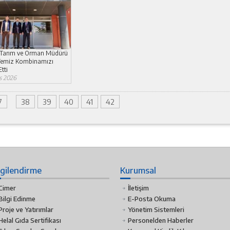
l Tarım ve Orman Müdürü
Temiz Kombinamızı
tti
s 2026
7
38
39
40
41
42
lgilendirme
Kurumsal
Cimer
İletişim
Bilgi Edinme
E-Posta Okuma
Proje ve Yatırımlar
Yönetim Sistemleri
Helal Gıda Sertifikası
Personelden Haberler