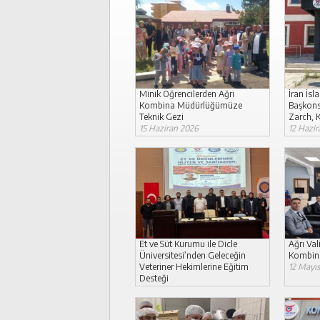
Minik Öğrencilerden Ağrı
İran İs
Kombina Müdürlüğümüze
Başkons
Teknik Gezi
Zarch, 
15 Haziran 2026
12 Hazir
Et ve Süt Kurumu ile Dicle
Ağrı Val
Üniversitesi’nden Geleceğin
Kombina
Veteriner Hekimlerine Eğitim
12 Mayı
Desteği
13 Mayıs 2026