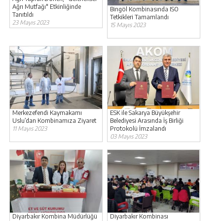
Ağrı Mutfağı" Etkinliğinde
Bingöl Kombinasında ISO
Tanıtıldı
Tetkikleri Tamamlandı
23 Mayıs 2023
15 Mayıs 2023
Merkezefendi Kaymakamı
ESK ile Sakarya Büyükşehir
Uslu’dan Kombinamıza Ziyaret
Belediyesi Arasında İş Birliği
11 Mayıs 2023
Protokolü İmzalandı
03 Mayıs 2023
Diyarbakır Kombina Müdürlüğü
Diyarbakır Kombinası