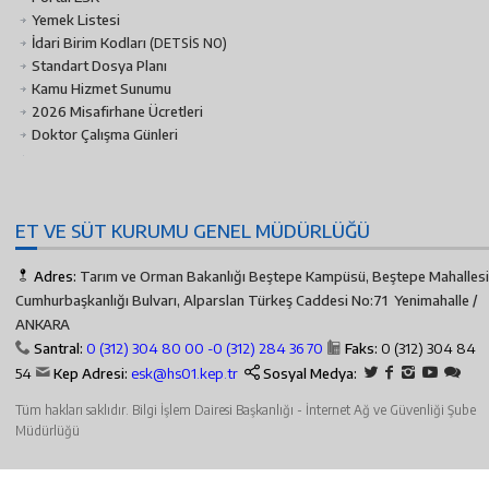
Yemek Listesi
İdari Birim Kodları
(DETSİS NO)
Standart Dosya Planı
Kamu Hizmet Sunumu
2026 Misafirhane Ücretleri
Doktor Çalışma Günleri
ET VE SÜT KURUMU GENEL MÜDÜRLÜĞÜ
Adres:
Tarım ve Orman Bakanlığı Beştepe Kampüsü, Beştepe Mahallesi
Cumhurbaşkanlığı Bulvarı, Alparslan Türkeş Caddesi No:71 Yenimahalle /
ANKARA
Santral:
0 (312) 304 80 00 -
0 (312) 284 36 70
Faks:
0 (312) 304 84
54
Kep Adresi:
esk@hs01.kep.tr
Sosyal Medya:
Tüm hakları saklıdır. Bilgi İşlem Dairesi Başkanlığı - İnternet Ağ ve Güvenliği Şube
Müdürlüğü