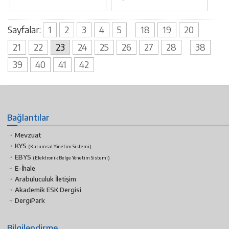
Sayfalar:
1
2
3
4
5
18
19
20
21
22
23
24
25
26
27
28
38
39
40
41
42
Bağlantılar
Mevzuat
KYS
(Kurumsal Yönetim Sistemi)
EBYS
(Elektronik Belge Yönetim Sistemi)
E-İhale
Arabuluculuk İletişim
Akademik ESK Dergisi
DergiPark
Bilgilendirme