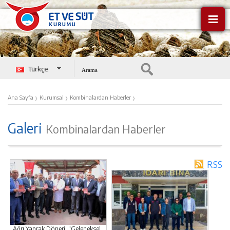
Türkçe
English
›
›
›
Ana Sayfa
Kurumsal
Kombinalardan Haberler
Galeri
Kombinalardan Haberler
RSS
Ağrı Yaprak Döneri, "Geleneksel