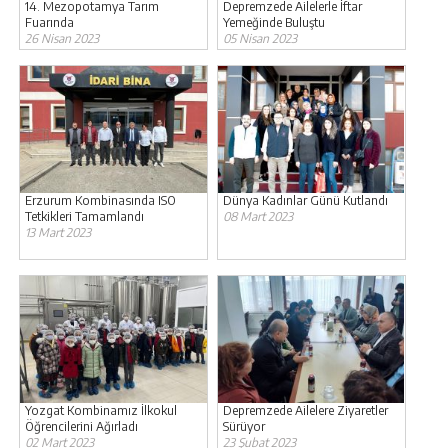
14. Mezopotamya Tarım
Depremzede Ailelerle İftar
Fuarında
Yemeğinde Buluştu
26 Nisan 2023
05 Nisan 2023
Erzurum Kombinasında ISO
Dünya Kadınlar Günü Kutlandı
Tetkikleri Tamamlandı
08 Mart 2023
13 Mart 2023
Yozgat Kombinamız İlkokul
Depremzede Ailelere Ziyaretler
Öğrencilerini Ağırladı
Sürüyor
02 Mart 2023
23 Şubat 2023