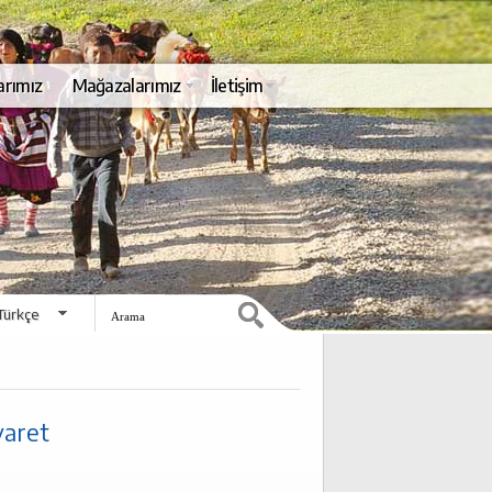
arımız
Mağazalarımız
İletişim
Türkçe
English
yaret