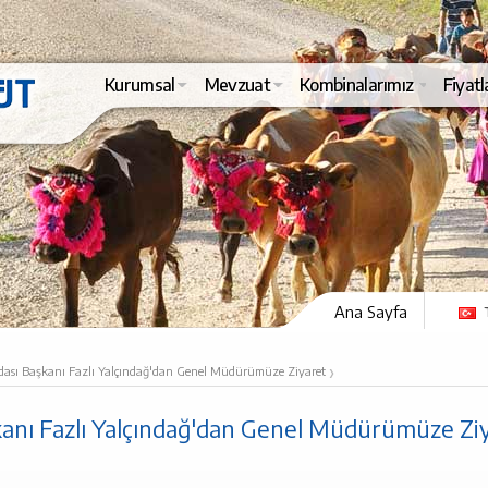
Kurumsal
Mevzuat
Kombinalarımız
Fiyatl
Ana Sayfa
›
dası Başkanı Fazlı Yalçındağ'dan Genel Müdürümüze Ziyaret
anı Fazlı Yalçındağ'dan Genel Müdürümüze Zi