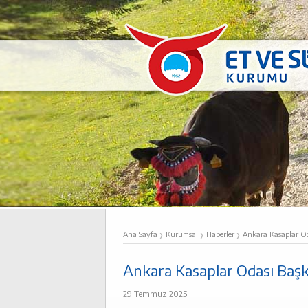
›
›
›
Ana Sayfa
Kurumsal
Haberler
Ankara Kasaplar O
Ankara Kasaplar Odası Başk
29 Temmuz 2025