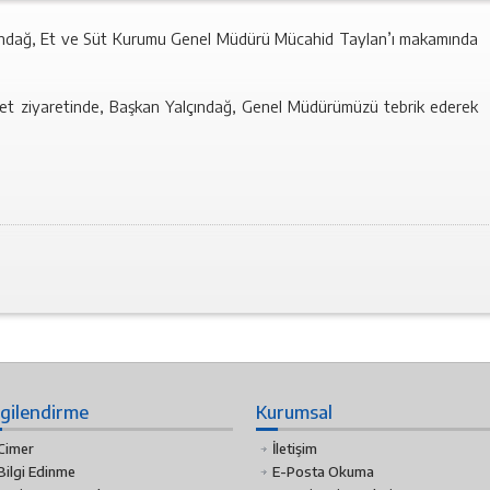
çındağ, Et ve Süt Kurumu Genel Müdürü Mücahid Taylan’ı makamında
nezaket ziyaretinde, Başkan Yalçındağ, Genel Müdürümüzü tebrik ederek
lgilendirme
Kurumsal
Cimer
İletişim
Bilgi Edinme
E-Posta Okuma