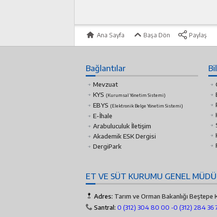
Ana Sayfa
Başa Dön
Paylaş
Bağlantılar
Bi
Mevzuat
KYS
(Kurumsal Yönetim Sistemi)
EBYS
(Elektronik Belge Yönetim Sistemi)
E-İhale
Arabuluculuk İletişim
Akademik ESK Dergisi
DergiPark
ET VE SÜT KURUMU GENEL MÜD
Adres:
Tarım ve Orman Bakanlığı Beştepe K
Santral:
0 (312) 304 80 00 -
0 (312) 284 36 