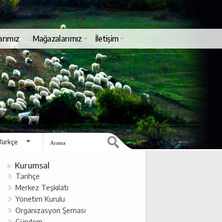
arımız
Mağazalarımız
İletişim
Türkçe
English
Kurumsal
Tarihçe
Merkez Teşkilatı
Yönetim Kurulu
Organizasyon Şeması
Gündem