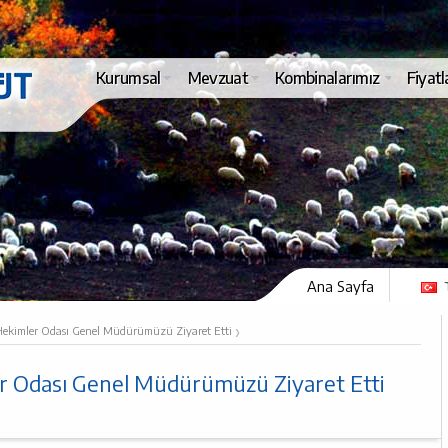
Kurumsal
Mevzuat
Kombinalarımız
Fiyatl
Ana Sayfa
›
 Hekimler Odası Genel Müdürümüzü Ziyaret Etti
r Odası Genel Müdürümüzü Ziyaret Etti