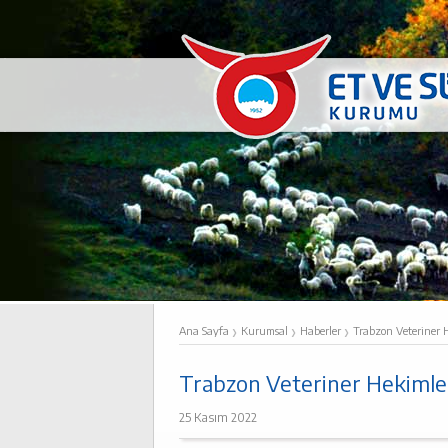
›
›
›
Ana Sayfa
Kurumsal
Haberler
Trabzon Veteriner
Trabzon Veteriner Hekimle
25 Kasım 2022