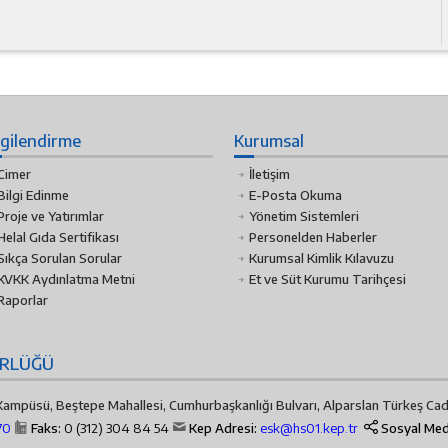
lgilendirme
Kurumsal
Cimer
İletişim
Bilgi Edinme
E-Posta Okuma
Proje ve Yatırımlar
Yönetim Sistemleri
Helal Gıda Sertifikası
Personelden Haberler
Sıkça Sorulan Sorular
Kurumsal Kimlik Kılavuzu
KVKK Aydınlatma Metni
Et ve Süt Kurumu Tarihçesi
Raporlar
ÜRLÜĞÜ
ampüsü, Beştepe Mahallesi, Cumhurbaşkanlığı Bulvarı, Alparslan Türkeş Ca
70
Faks:
0 (312) 304 84 54
Kep Adresi:
esk@hs01.kep.tr
Sosyal Me