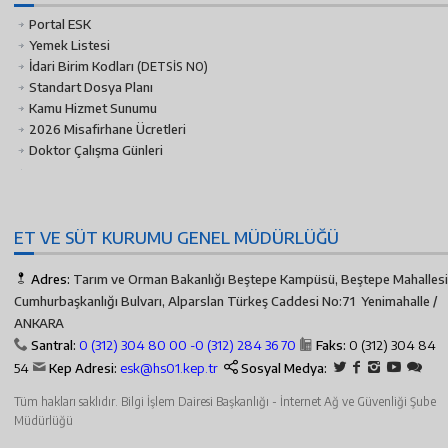
Portal ESK
Yemek Listesi
İdari Birim Kodları
(DETSİS NO)
Standart Dosya Planı
Kamu Hizmet Sunumu
2026 Misafirhane Ücretleri
Doktor Çalışma Günleri
ET VE SÜT KURUMU GENEL MÜDÜRLÜĞÜ
Adres:
Tarım ve Orman Bakanlığı Beştepe Kampüsü, Beştepe Mahallesi
Cumhurbaşkanlığı Bulvarı, Alparslan Türkeş Caddesi No:71 Yenimahalle /
ANKARA
Santral:
0 (312) 304 80 00 -
0 (312) 284 36 70
Faks:
0 (312) 304 84
54
Kep Adresi:
esk@hs01.kep.tr
Sosyal Medya:
Tüm hakları saklıdır. Bilgi İşlem Dairesi Başkanlığı - İnternet Ağ ve Güvenliği Şube
Müdürlüğü