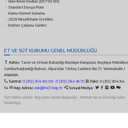
İdari Birim Kodları
(DETSİS NO)
Standart Dosya Planı
Kamu Hizmet Sunumu
2026 Misafirhane Ücretleri
Doktor Çalışma Günleri
ET VE SÜT KURUMU GENEL MÜDÜRLÜĞÜ
Adres:
Tarım ve Orman Bakanlığı Beştepe Kampüsü, Beştepe Mahallesi
Cumhurbaşkanlığı Bulvarı, Alparslan Türkeş Caddesi No:71 Yenimahalle /
ANKARA
Santral:
0 (312) 304 80 00 -
0 (312) 284 36 70
Faks:
0 (312) 304 84
54
Kep Adresi:
esk@hs01.kep.tr
Sosyal Medya:
Tüm hakları saklıdır. Bilgi İşlem Dairesi Başkanlığı - İnternet Ağ ve Güvenliği Şube
Müdürlüğü