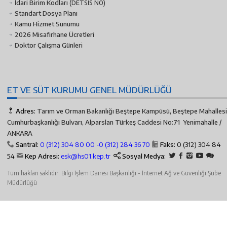
İdari Birim Kodları
(DETSİS NO)
Standart Dosya Planı
Kamu Hizmet Sunumu
2026 Misafirhane Ücretleri
Doktor Çalışma Günleri
ET VE SÜT KURUMU GENEL MÜDÜRLÜĞÜ
Adres:
Tarım ve Orman Bakanlığı Beştepe Kampüsü, Beştepe Mahallesi
Cumhurbaşkanlığı Bulvarı, Alparslan Türkeş Caddesi No:71 Yenimahalle /
ANKARA
Santral:
0 (312) 304 80 00 -
0 (312) 284 36 70
Faks:
0 (312) 304 84
54
Kep Adresi:
esk@hs01.kep.tr
Sosyal Medya:
Tüm hakları saklıdır. Bilgi İşlem Dairesi Başkanlığı - İnternet Ağ ve Güvenliği Şube
Müdürlüğü