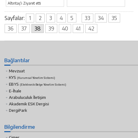
Altıntaş'ı Ziyaret etti
08 Temmuz 2021
Sayfalar:
1
2
3
4
5
33
34
35
36
37
38
39
40
41
42
Bağlantılar
Mevzuat
KYS
(Kurumsal Yönetim Sistemi)
EBYS
(Elektronik Belge Yönetim Sistemi)
E-İhale
Arabuluculuk İletişim
Akademik ESK Dergisi
DergiPark
Bilgilendirme
Cimer