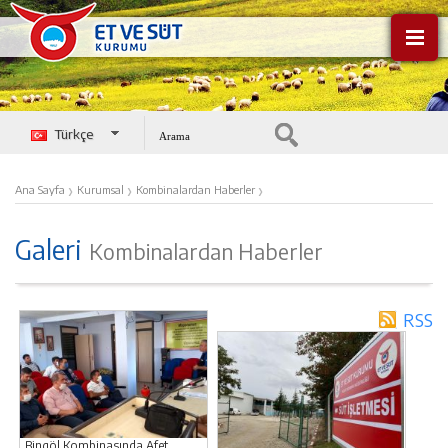
Türkçe
English
›
›
›
Ana Sayfa
Kurumsal
Kombinalardan Haberler
Galeri
Kombinalardan Haberler
RSS
Bingöl Kombinasında Afet