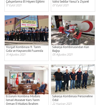
Çalışanlarına Et Hijyeni Eğitimi
Valisi Seddar Yavuz'a Ziyaret
17 Eylül 2021
07 Eylül 2021
Yozgat Kombinası 11. Tarım
Sakarya Kombinasından Kan
Gıda ve Hayvancılık Fuarında
Bağışı
31 Ağustos 2021
05 Ağustos 2021
Erzurum Kombina Müdürü
Sakarya Kombinası Personeline
İsmail Atasever Kars Tarım
Ödül
Orman İl Müdürü İbrahim
22 Haziran 2021